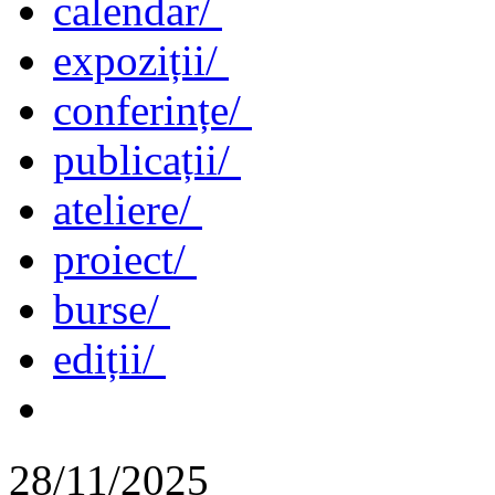
calendar/
expoziții/
conferințe/
publicații/
ateliere/
proiect/
burse/
ediții/
28/11/2025