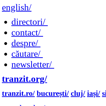
english/
directori/
contact/
despre/
căutare/
newsletter/
tranzit.org/
tranzit.ro/
bucurești/
cluj/
iași/
s