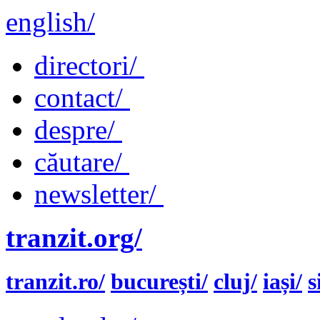
english/
directori/
contact/
despre/
căutare/
newsletter/
tranzit.org/
tranzit.ro/
bucurești/
cluj/
iași/
s