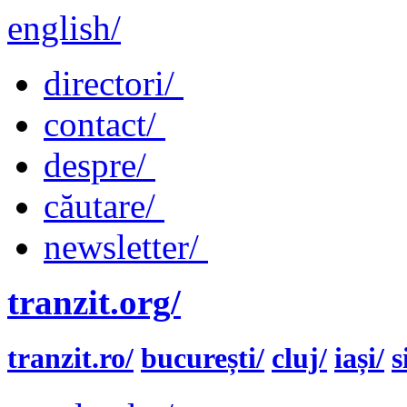
english/
directori/
contact/
despre/
căutare/
newsletter/
tranzit.org/
tranzit.ro/
bucurești/
cluj/
iași/
s