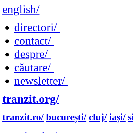
english/
directori/
contact/
despre/
căutare/
newsletter/
tranzit.org/
tranzit.ro/
bucurești/
cluj/
iași/
s