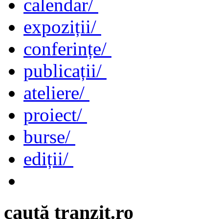
calendar/
expoziții/
conferințe/
publicații/
ateliere/
proiect/
burse/
ediții/
caută tranzit.ro