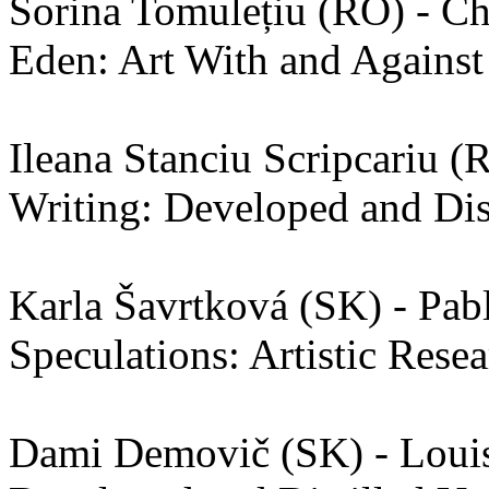
Sorina Tomulețiu (RO) - Ch
Eden: Art With and Against
Ileana Stanciu Scripcariu (
Writing: Developed and Dis
Karla Šavrtková (SK) - Pab
Speculations: Artistic Rese
Dami Demovič (SK) - Louisa