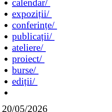
calendar/
expoziții/
conferințe/
publicații/
ateliere/
proiect/
burse/
ediții/
20/05/2026